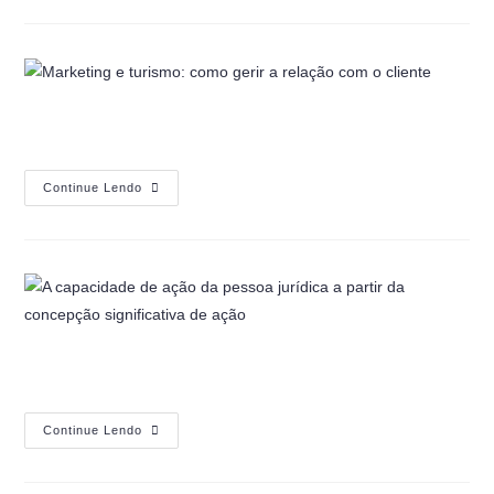
Continue Lendo
Continue Lendo