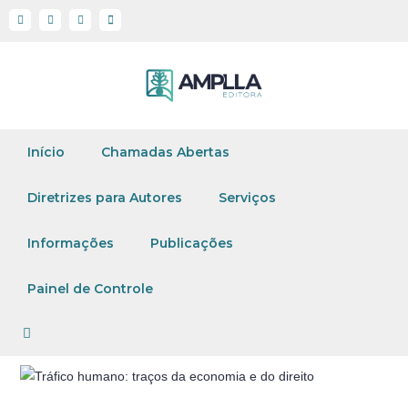
Início
Chamadas Abertas
Diretrizes para Autores
Serviços
Informações
Publicações
Painel de Controle