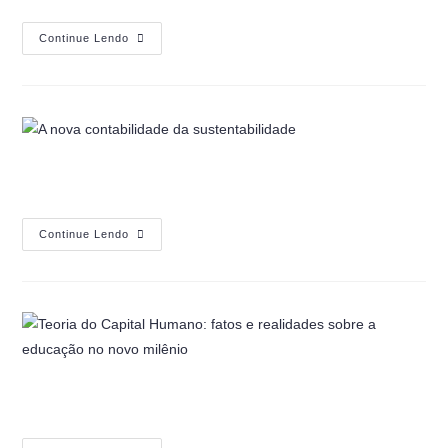
Continue Lendo
Continue Lendo