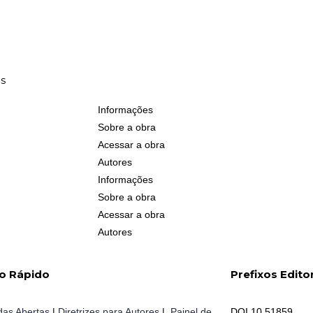
as
Informações
Sobre a obra
Acessar a obra
Autores
Informações
Sobre a obra
Acessar a obra
Autores
o Rápido
Prefixos Editor
as Abertas
|
Diretrizes para Autores
|
Painel de
DOI 10.51859