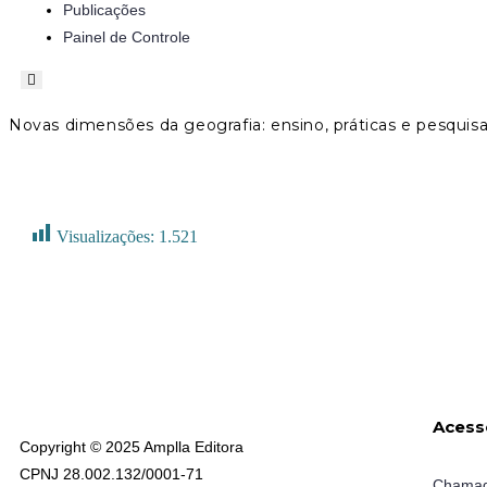
Publicações
Painel de Controle
Menu
de
alternância
Novas dimensões da geografia: ensino, práticas e pesquis
de
hambúrguer
Visualizações:
1.521
Acess
Copyright © 2025 Amplla Editora
CPNJ 28.002.132/0001-71
Chamad